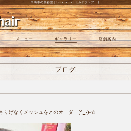
高崎市の美容室｜Lutella hair【ルテラヘアー】
メニュー
ギャラリー
店舗案内
ブログ
りげなくメッシュをとのオーダー(^_-)-☆