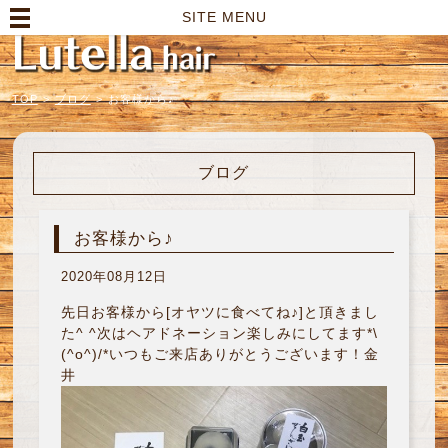
高崎市の美容室｜Lutella hair【ルテラヘアー】
SITE MENU
TOP
>
ブログ
>
お客様から♪
ブログ
お客様から♪
2020年08月12日
先日お客様から[オヤツに食べてね♪]と頂きまし
た^ ^次はヘアドネーション楽しみにしてます*\
(^o^)/*いつもご来店ありがとうございます！金
井