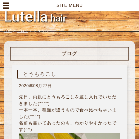
高崎市の美容室｜Lutella hair【ルテラヘアー】
SITE MENU
TOP
>
ブログ
>
とうもろこし
ブログ
とうもろこし
2020年08月27日
先日、両親にとうもろこしを差し入れでいただ
きました(*^^*)
一本一本、種類が違うもので食べ比べちゃいま
した(*^^*)
名前も書いてあったのも、わかりやすかったで
す(^^)