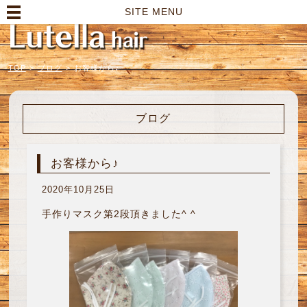
高崎市の美容室｜Lutella hair【ルテラヘアー】
SITE MENU
TOP
>
ブログ
>
お客様から♪
ブログ
お客様から♪
2020年10月25日
手作りマスク第2段頂きました^ ^