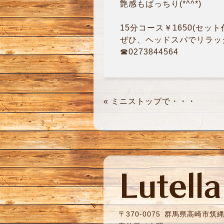
艶感もばっちり(*^^*)
15分コース￥1650(セット
ぜひ、ヘッドスパでリラック
☎0273844564
«
ミニストップで・・・
〒370-0075
群馬県高崎市筑縄町