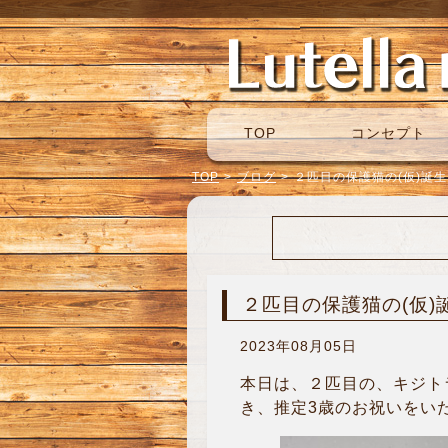
TOP
コンセプト
TOP
>
ブログ
>
２匹目の保護猫の(仮)誕
２匹目の保護猫の(仮)
2023年08月05日
本日は、２匹目の、キジト
き、推定3歳のお祝いをいたし