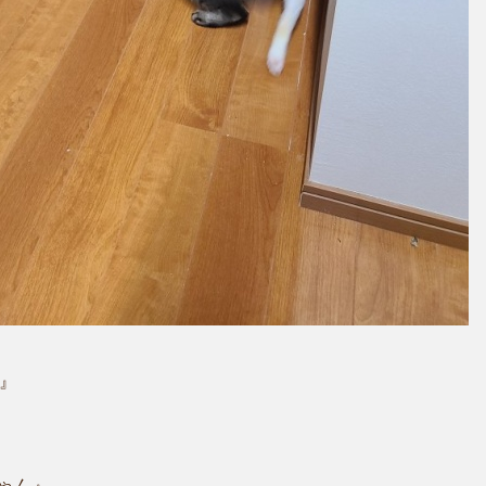
』
』
ゃん』