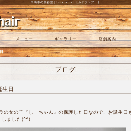
高崎市の美容室｜Lutella hair【ルテラヘアー】
メニュー
ギャラリー
店舗案内
生日
ブログ
誕生日
ラの女の子『しーちゃん』の保護した日なので、お誕生日
ました(^^)