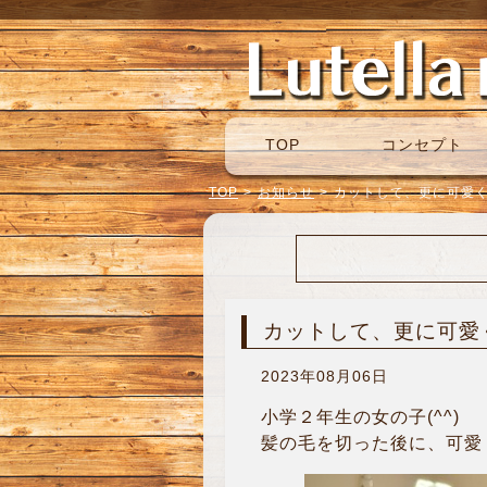
TOP
コンセプト
TOP
>
お知らせ
>
カットして、更に可愛
カットして、更に可愛
2023年08月06日
小学２年生の女の子(^^)
髪の毛を切った後に、可愛く