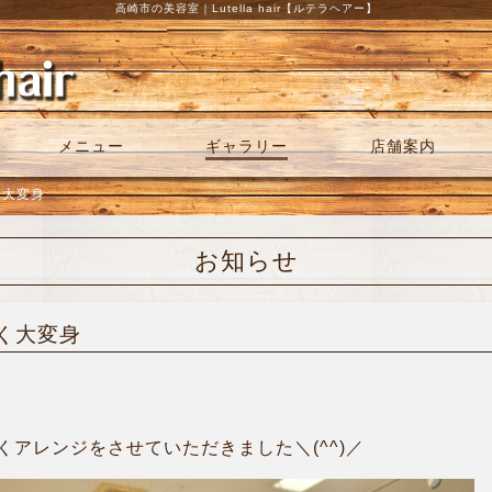
高崎市の美容室｜Lutella hair【ルテラヘアー】
メニュー
ギャラリー
店舗案内
く大変身
お知らせ
く大変身
アレンジをさせていただきました＼(^^)／