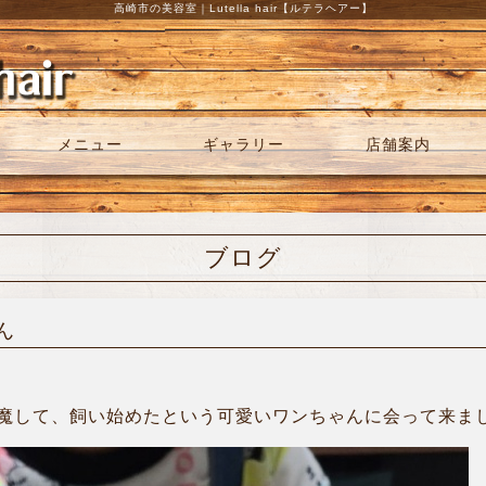
高崎市の美容室｜Lutella hair【ルテラヘアー】
メニュー
ギャラリー
店舗案内
ブログ
ん
魔して、飼い始めたという可愛いワンちゃんに会って来ました