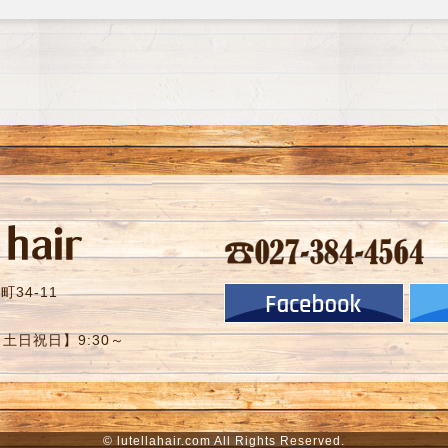
34-11
【土日祝日】9:30～
©
lutellahair.com
All Rights Reserved.