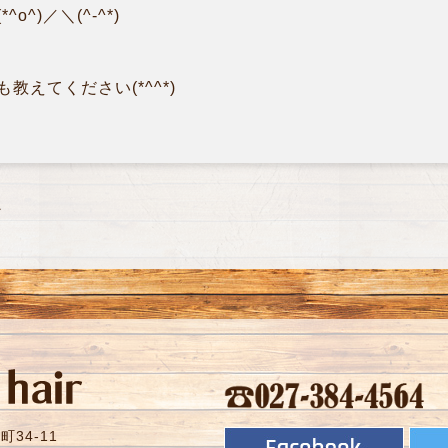
^)／＼(^-^*)
えてください(*^^*)
ン
34-11