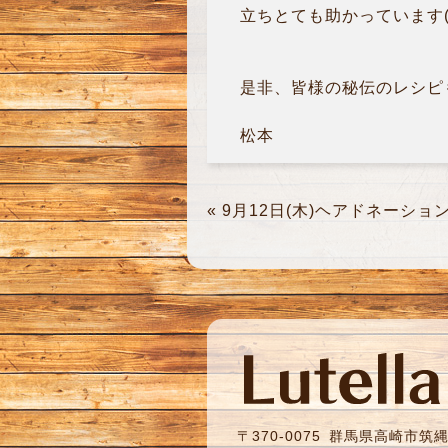
立ちとても助かっています(*^o
是非、皆様の秘伝のレシピも教
松本
«
9月12日(木)ヘアドネーショ
〒370-0075
群馬県高崎市筑縄町