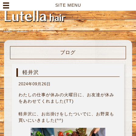
高崎市の美容室｜Lutella hair【ルテラヘアー】
SITE MENU
TOP
>
ブログ
>
軽井沢
ブログ
軽井沢
2024年09月26日
わたしの仕事が休みの火曜日に、お友達が休み
をあわせてくれました(TT)
軽井沢に、お出掛けをしたついでに、お野菜も
買いにいきました(^^)