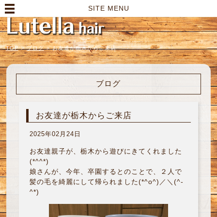
高崎市の美容室｜Lutella hair【ルテラヘアー】
SITE MENU
TOP
>
ブログ
>
お友達が栃木からご来店
ブログ
お友達が栃木からご来店
2025年02月24日
お友達親子が、栃木から遊びにきてくれました
(*^^*)
娘さんが、今年、卒園するとのことで、２人で
髪の毛を綺麗にして帰られました(*^o^)／＼(^-
^*)