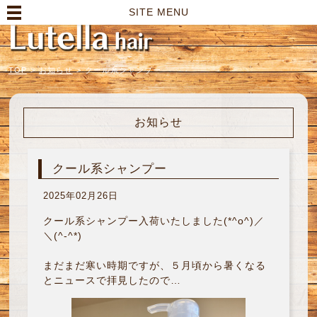
高崎市の美容室｜Lutella hair【ルテラヘアー】
SITE MENU
TOP
>
お知らせ
>
クール系シャンプー
お知らせ
クール系シャンプー
2025年02月26日
クール系シャンプー入荷いたしました(*^o^)／
＼(^-^*)
まだまだ寒い時期ですが、５月頃から暑くなる
とニュースで拝見したので…