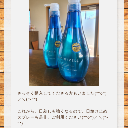
さっそく購入してくださる方もいました(*^o^)
／＼(^-^*)
これから、日差しも強くなるので、日焼け止め
スプレーも是非、ご利用ください(*^o^)／＼(^-
^*)