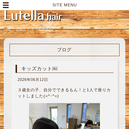
高崎市の美容室｜Lutella hair【ルテラヘアー】
SITE MENU
TOP
>
ブログ
>
キッズカット￼
ブログ
キッズカット￼
2026年06月12日
３歳女の子、自分でできるもん！と1人で座りカ
ットしました(=^･^=)