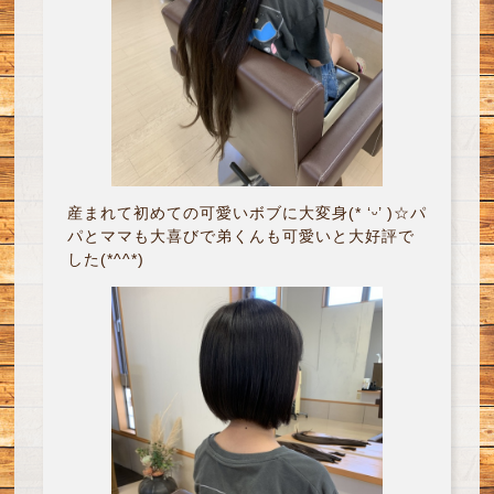
産まれて初めての可愛いボブに大変身(* ‘ᵕ’ )☆パ
パとママも大喜びで弟くんも可愛いと大好評で
した(*^^*)