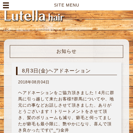
高崎市の美容室｜Lutella hair【ルテラヘアー】
SITE MENU
TOP
>
お知らせ
>
8月3日(金)ヘアドネーション
お知らせ
8月3日(金)ヘアドネーション
2018年08月04日
ヘアドネーションをご協力頂きました！4月に群
馬に引っ越して来たお客様‼︎群馬についてや、地
元にの事などお話しさせて頂きました、ありが
とうございます！トリートメントをさせて頂
き、髪のボリュームも減り、癖毛と伺ってまし
たが癖毛も最小限に、艶やかになり、喜んで頂
き良かったです(^_^)金井