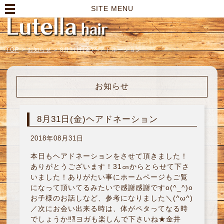
高崎市の美容室｜Lutella hair【ルテラヘアー】
SITE MENU
TOP
>
お知らせ
>
8月31日(金)ヘアドネーション
お知らせ
8月31日(金)ヘアドネーション
2018年08月31日
本日もヘアドネーションをさせて頂きました！
ありがとうございます！31㎝からとらせて下さ
いました！ありがたい事にホームページもご覧
になって頂いてるみたいで感謝感謝ですo(^_^)o
お子様のお話しなど、参考になりました＼(^ω^)
／次にお会い出来る時は、体がペタってなる時
でしょうか‼︎⁈ヨガも楽しんで下さいね★金井