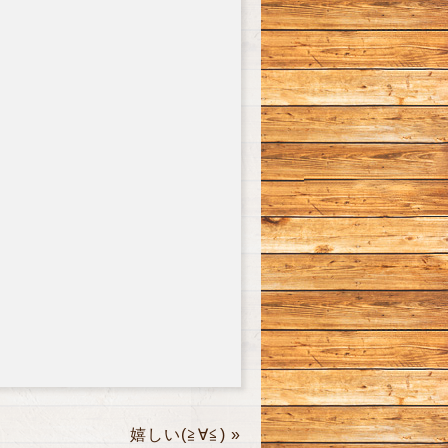
嬉しい(≧∀≦)
»