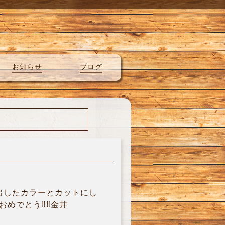
お知らせ
ブログ
出したカラーとカットにし
めでとう‼︎‼︎金井