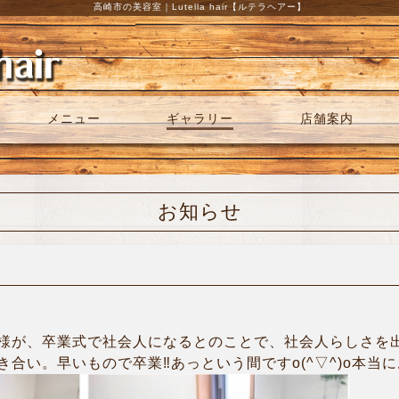
高崎市の美容室｜Lutella hair【ルテラヘアー】
メニュー
ギャラリー
店舗案内
お知らせ
様が、卒業式で社会人になるとのことで、社会人らしさを
い。早いもので卒業‼︎あっという間ですo(^▽^)o本当にお