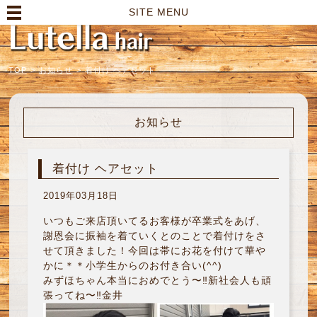
高崎市の美容室｜Lutella hair【ルテラヘアー】
SITE MENU
TOP
>
お知らせ
>
着付け ヘアセット
お知らせ
着付け ヘアセット
2019年03月18日
いつもご来店頂いてるお客様が卒業式をあげ、
謝恩会に振袖を着ていくとのことで着付けをさ
せて頂きました！今回は帯にお花を付けて華や
かに＊＊小学生からのお付き合い(^^)
みずほちゃん本当におめでとう〜‼︎新社会人も頑
張ってね〜‼︎金井