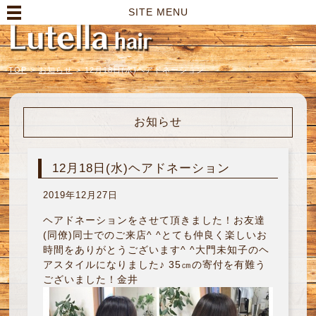
高崎市の美容室｜Lutella hair【ルテラヘアー】
SITE MENU
TOP
>
お知らせ
>
12月18日(水)ヘアドネーション
お知らせ
12月18日(水)ヘアドネーション
2019年12月27日
ヘアドネーションをさせて頂きました！お友達
(同僚)同士でのご来店^ ^とても仲良く楽しいお
時間をありがとうございます^ ^大門未知子のヘ
アスタイルになりました♪ 35㎝の寄付を有難う
ございました！金井