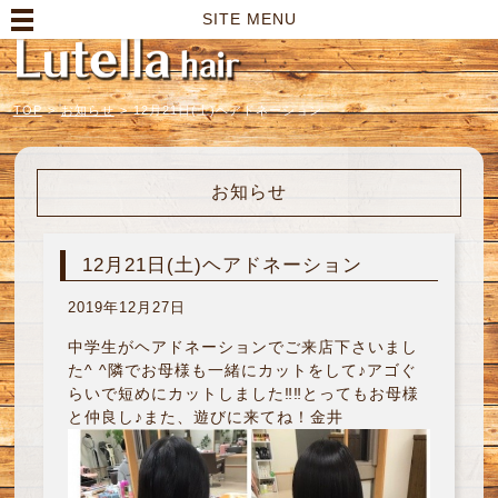
高崎市の美容室｜Lutella hair【ルテラヘアー】
SITE MENU
TOP
>
お知らせ
>
12月21日(土)ヘアドネーション
お知らせ
12月21日(土)ヘアドネーション
2019年12月27日
中学生がヘアドネーションでご来店下さいまし
た^ ^隣でお母様も一緒にカットをして♪アゴぐ
らいで短めにカットしました‼︎‼︎とってもお母様
と仲良し♪また、遊びに来てね！金井