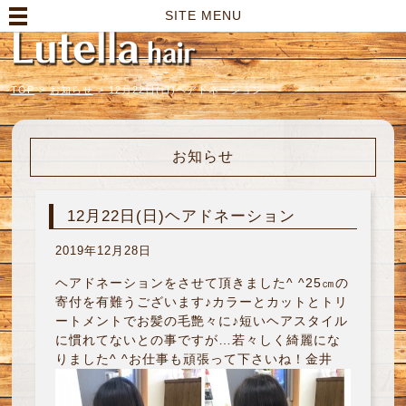
高崎市の美容室｜Lutella hair【ルテラヘアー】
SITE MENU
TOP
>
お知らせ
>
12月22日(日)ヘアドネーション
お知らせ
12月22日(日)ヘアドネーション
2019年12月28日
ヘアドネーションをさせて頂きました^ ^25㎝の
寄付を有難うございます♪カラーとカットとトリ
ートメントでお髪の毛艶々に♪短いヘアスタイル
に慣れてないとの事ですが…若々しく綺麗にな
りました^ ^お仕事も頑張って下さいね！金井