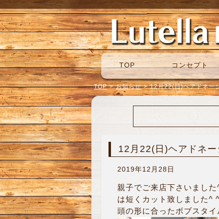
TOP
コンセプト
TOP
>
お知らせ
>
12月22(日)ヘアドネー
12月22(日)ヘアドネ
2019年12月28日
親子でご来店下さいました^
は短くカット致しました^ 
頭の形に合ったボブスタイ