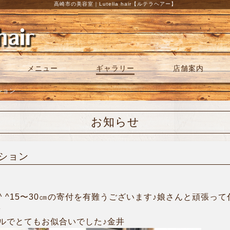
高崎市の美容室｜Lutella hair【ルテラヘアー】
メニュー
ギャラリー
店舗案内
ション
お知らせ
ーション
 ^15〜30㎝の寄付を有難うございます♪娘さんと頑張っ
^
ルでとてもお似合いでした♪金井