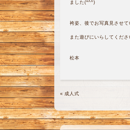
ました(*^^)
袴姿、後でお写真見させていた
また遊びにいらしてください
松本
«
成人式