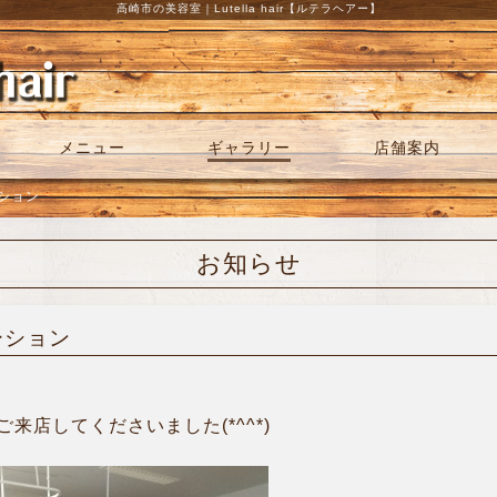
高崎市の美容室｜Lutella hair【ルテラヘアー】
メニュー
ギャラリー
店舗案内
ーション
お知らせ
ーション
来店してくださいました(*^^*)