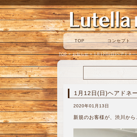
TOP
コンセプト
TOP
>
お知らせ
>
1月12日(日)ヘアドネ
1月12日(日)ヘアドネ
2020年01月13日
新規のお客様が、渋川からご