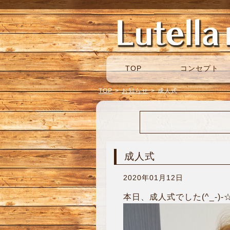
TOP
コンセプト
TOP
>
お知らせ
>
成人式
成人式
2020年01月12日
本日、成人式でした(^_-)-