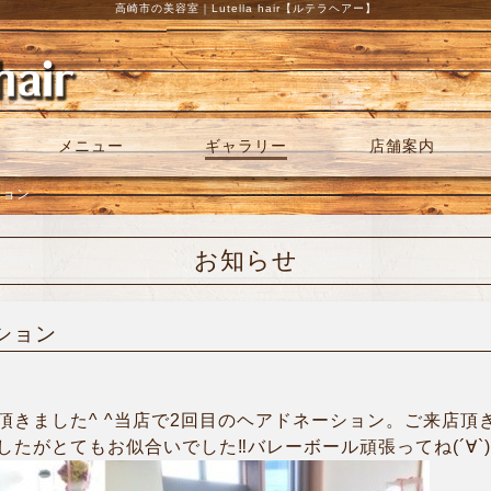
高崎市の美容室｜Lutella hair【ルテラヘアー】
メニュー
ギャラリー
店舗案内
ション
お知らせ
ーション
頂きました^ ^当店で2回目のヘアドネーション。ご来店頂
たがとてもお似合いでした‼︎バレーボール頑張ってね(´∀`