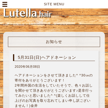
高崎市の美容室｜Lutella hair【ルテラヘアー】
SITE MENU
TOP
>
お知らせ
>
5月31日(日)ヘアドネーション
お知らせ
5月31日(日)ヘアドネーション
2020年06月08日
ヘアドネーションをさせて頂きました^ ^30㎝の
寄付をありがとうございます！
2年間外国の生活をしていたそうで、色々お話し
を聞かせて頂きありがとうございます♪是非行っ
てみたいと思いました^ ^(楽しくお話しして仕
上げのお写真を取り忘れてしまい申し訳ござい
ません！)金井